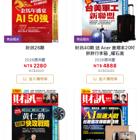
商品組合
商品組合
財訊26期
財訊40期 送 Acer 墨爾本20吋
胖胖行李箱 _曜石黑
2026週年慶
2026週年慶
2280
4888
NT$
NT$
NT$3900
NT$12580
加入購物車
加入購物車