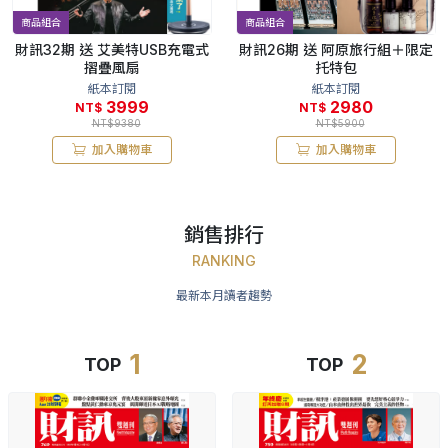
商品組合
商品組合
財訊32期 送 艾美特USB充電式
財訊26期 送 阿原旅行組＋限定
摺疊風扇
托特包
紙本訂閱
紙本訂閱
3999
2980
NT$
NT$
NT$9380
NT$5900
加入購物車
加入購物車
銷售排行
RANKING
最新本月讀者趨勢
1
2
TOP
TOP